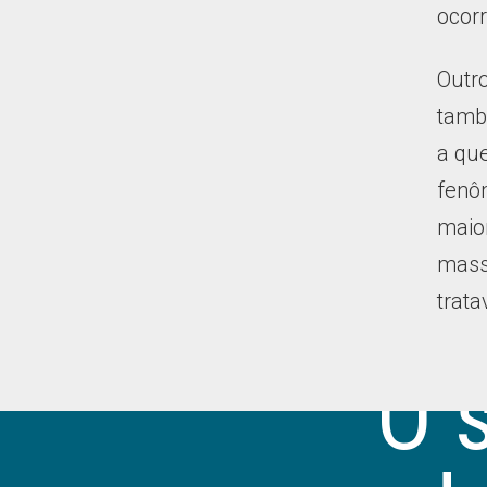
ocor
Outro
tamb
a qu
fenôm
maior
massi
trat
"O 