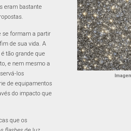
os eram bastante
propostas.
 se formam a partir
im de sua vida. A
 é tão grande que
erto, e nem mesmo a
servá-los
Imagem
rie de equipamentos
ravés do impacto que
icas que os
os
flashes
de luz