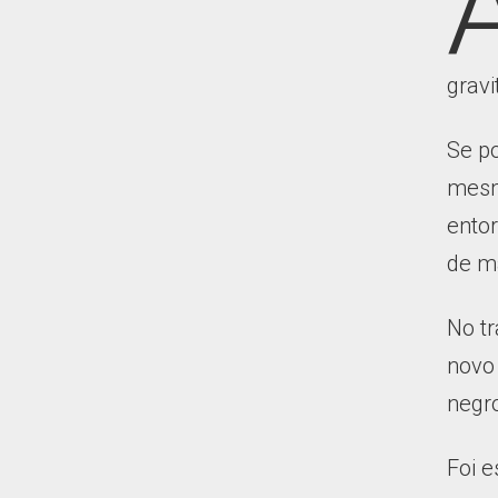
gravi
Se p
mesm
ento
de ma
No tr
novo 
negro
Foi 