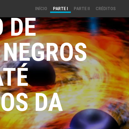
ECTADA
INÍCIO
PARTE I
PARTE II
CRÉDITOS
 DE
 NEGROS
ATÉ
OS DA