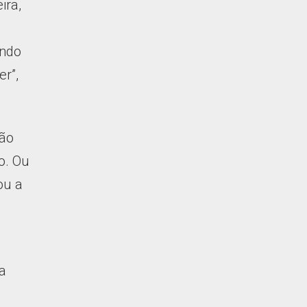
ira,
ando
er”,
tão
o. Ou
ou a
a