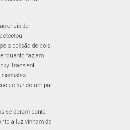
tacionais de
 detectou
ela colisão de dois
 enquanto faziam
cky Transient
 cientistas
são de luz de um par
tas se deram conta
anto a luz vinham da