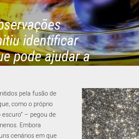
observações
tiu identificar
ue pode ajudar a
âmica desses
mitidos pela fusão de
que, como o próprio
o escuro” – pegou de
ômenos. Embora
lguns cenários em que