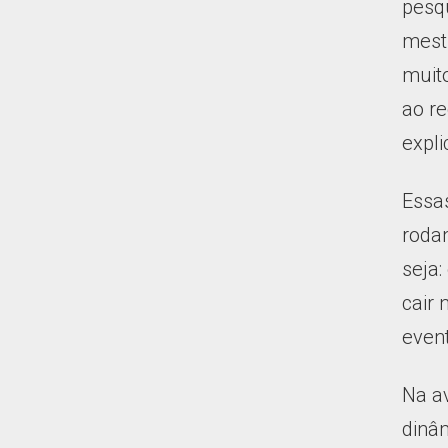
pesqu
mest
muito
ao re
expli
Essas
rodan
seja:
cair 
event
Na av
dinâ