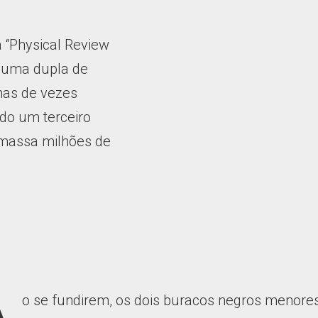
a “Physical Review
e uma dupla de
as de vezes
ndo um terceiro
a massa milhões de
o se fundirem, os dois buracos negros menore