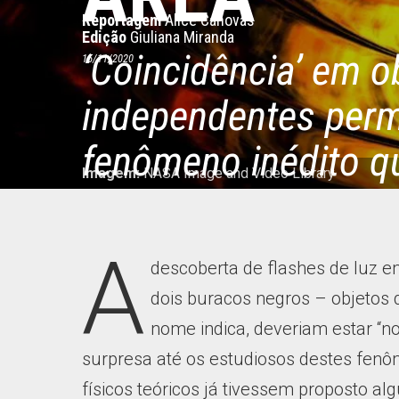
Reportagem
Alice Canovas
Edição
Giuliana Miranda
‘Coincidência’ em 
15/11/2020
independentes permi
fenômeno inédito q
Imagem:
NASA Image and Video Library
compreender a din
misteriosos objetos
A
descoberta de flashes de luz e
dois buracos negros – objetos 
nome indica, deveriam estar “n
surpresa até os estudiosos destes fen
físicos teóricos já tivessem proposto a