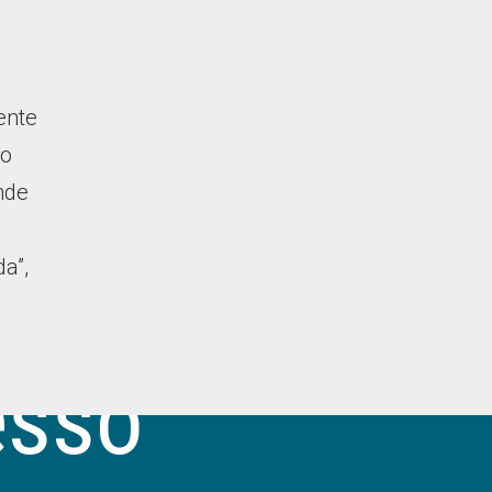
ente
no
nde
a”,
.
esso